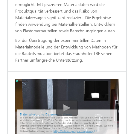
ermöglicht. Mit präziseren Materialdaten wird die
Produktqualität verbessert und das Risiko von
Materialversagen signifikant reduziert. Die Ergebnisse
finden Anwendung bei Materialherstellern, Entwicklern
von Elastomerbauteilen sowie Berechnungsingenieuren.
Bei der Übertragung der experimentellen Daten in
Materialmodelle und der Entwicklung von Methoden für
die Bauteilsimulation bietet das Fraunhofer LBF seinen
Partner umfangreiche Unterstützung.
Datenschutz und Datenverarbeitung
Wir setzen zum Einbinden von Videos den Anbieter YouTube ein. Wie die meisten
Websites verwendet YouTube Cookies, um Informationen über die Besucher ihrer
Internetseite zu sammeln. Wenn Sie das Video starten, könnte dies
Datenverarbeitungsvorgänge auslösen. Darauf haben wir keinen Einfluss. Weitere
Informationen über Datenschutz bei YouTube finden Sie in deren
Datenschutzerklärung unter:
https://policies.google.com/privacy