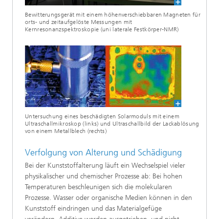
Bewitterungsgerät mit einem höhenverschiebbaren Magneten für
orts- und zeitaufgelöste Messungen mit
Kernresonanzspektroskopie (uni laterale Festkörper-NMR)
Untersuchung eines beschädigten Solarmoduls mit einem
Ultraschallmikroskop (links) und Ultraschallbild der Lackablösung
von einem Metallblech (rechts)
Verfolgung von Alterung und Schädigung
Bei der Kunststoffalterung läuft ein Wechselspiel vieler
physikalischer und chemischer Prozesse ab: Bei hohen
Temperaturen beschleunigen sich die molekularen
Prozesse. Wasser oder organische Medien können in den
Kunststoff eindringen und das Materialgefüge