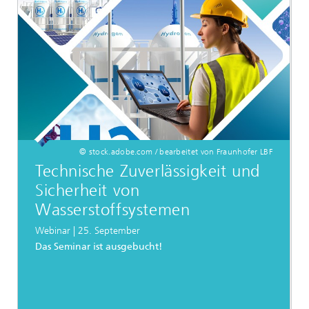
© stock.adobe.com / bearbeitet von Fraunhofer LBF
Technische Zuverlässigkeit und
Sicherheit von
Wasserstoffsystemen
Webinar | 25. September
Das Seminar ist ausgebucht!