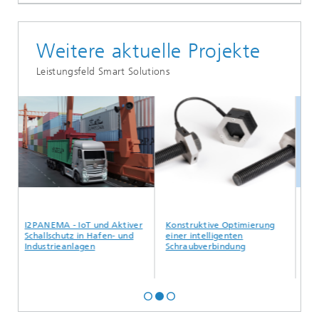
Weitere aktuelle Projekte
Leistungsfeld Smart Solutions
I2PANEMA - IoT und Aktiver
Konstruktive Optimierung
Präve
Schallschutz in Hafen- und
einer intelligenten
Stark
Industrieanlagen
Schraubverbindung
Resil
Lebe