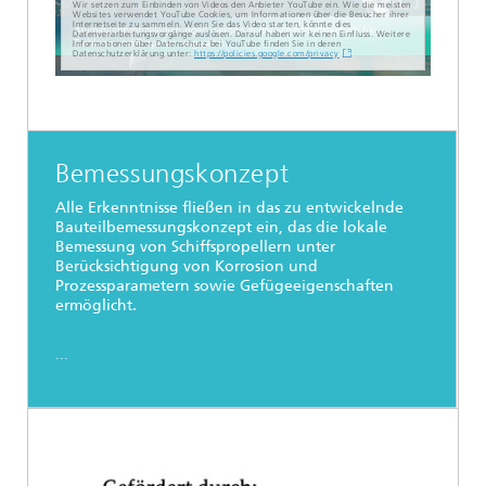
Wir setzen zum Einbinden von Videos den Anbieter YouTube ein. Wie die meisten
Websites verwendet YouTube Cookies, um Informationen über die Besucher ihrer
Internetseite zu sammeln. Wenn Sie das Video starten, könnte dies
Datenverarbeitungsvorgänge auslösen. Darauf haben wir keinen Einfluss. Weitere
Informationen über Datenschutz bei YouTube finden Sie in deren
Datenschutzerklärung unter:
https://policies.google.com/privacy
Bemessungskonzept
Alle Erkenntnisse fließen in das zu entwickelnde
Bauteilbemessungskonzept ein, das die lokale
Bemessung von Schiffspropellern unter
Berücksichtigung von Korrosion und
Prozessparametern sowie Gefügeeigenschaften
ermöglicht.
...