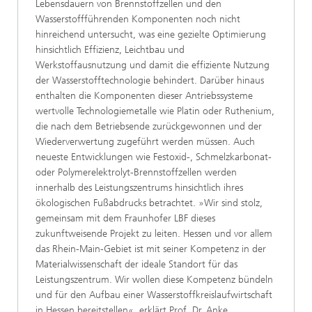
Lebensdauern von Brennstoffzellen und den
Wasserstoffführenden Komponenten noch nicht
hinreichend untersucht, was eine gezielte Optimierung
hinsichtlich Effizienz, Leichtbau und
Werkstoffausnutzung und damit die effiziente Nutzung
der Wasserstofftechnologie behindert. Darüber hinaus
enthalten die Komponenten dieser Antriebssysteme
wertvolle Technologiemetalle wie Platin oder Ruthenium,
die nach dem Betriebsende zurückgewonnen und der
Wiederverwertung zugeführt werden müssen. Auch
neueste Entwicklungen wie Festoxid-, Schmelzkarbonat-
oder Polymerelektrolyt-Brennstoffzellen werden
innerhalb des Leistungszentrums hinsichtlich ihres
ökologischen Fußabdrucks betrachtet. »Wir sind stolz,
gemeinsam mit dem Fraunhofer LBF dieses
zukunftweisende Projekt zu leiten. Hessen und vor allem
das Rhein-Main-Gebiet ist mit seiner Kompetenz in der
Materialwissenschaft der ideale Standort für das
Leistungszentrum. Wir wollen diese Kompetenz bündeln
und für den Aufbau einer Wasserstoffkreislaufwirtschaft
in Hessen bereitstellen«, erklärt Prof. Dr. Anke