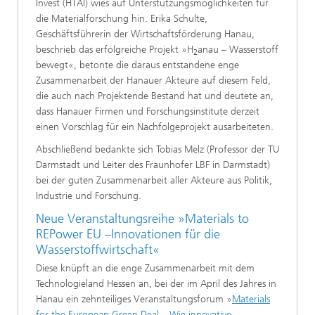
Invest (HTAI) wies auf Unterstützungsmöglichkeiten für
die Materialforschung hin. Erika Schulte,
Geschäftsführerin der Wirtschaftsförderung Hanau,
beschrieb das erfolgreiche Projekt »H
anau – Wasserstoff
2
bewegt«, betonte die daraus entstandene enge
Zusammenarbeit der Hanauer Akteure auf diesem Feld,
die auch nach Projektende Bestand hat und deutete an,
dass Hanauer Firmen und Forschungsinstitute derzeit
einen Vorschlag für ein Nachfolgeprojekt ausarbeiteten.
Abschließend bedankte sich Tobias Melz (Professor der TU
Darmstadt und Leiter des Fraunhofer LBF in Darmstadt)
bei der guten Zusammenarbeit aller Akteure aus Politik,
Industrie und Forschung.
Neue Veranstaltungsreihe »Materials to
REPower EU –Innovationen für die
Wasserstoffwirtschaft«
Diese knüpft an die enge Zusammenarbeit mit dem
Technologieland Hessen an, bei der im April des Jahres in
Hanau ein zehnteiliges Veranstaltungsforum »
Materials
for the European Green Deal – Wie innovative