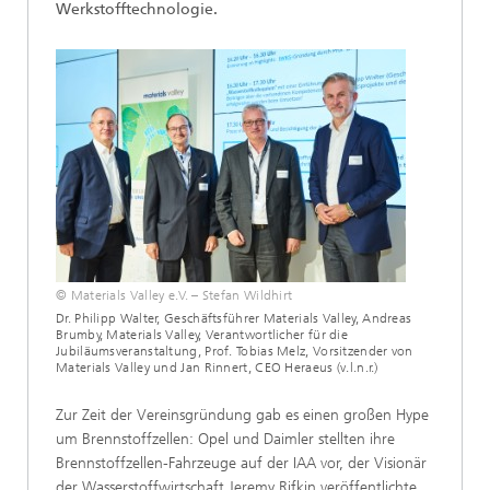
Werkstofftechnologie.
© Materials Valley e.V. – Stefan Wildhirt
Dr. Philipp Walter, Geschäftsführer Materials Valley, Andreas
Brumby, Materials Valley, Verantwortlicher für die
Jubiläumsveranstaltung, Prof. Tobias Melz, Vorsitzender von
Materials Valley und Jan Rinnert, CEO Heraeus (v.l.n.r.)
Zur Zeit der Vereinsgründung gab es einen großen Hype
um Brennstoffzellen: Opel und Daimler stellten ihre
Brennstoffzellen-Fahrzeuge auf der IAA vor, der Visionär
der Wasserstoffwirtschaft Jeremy Rifkin veröffentlichte