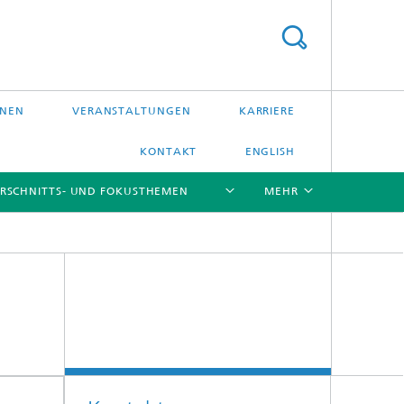
ONEN
VERANSTALTUNGEN
KARRIERE
KONTAKT
ENGLISH
RSCHNITTS- UND FOKUSTHEMEN
MEHR
[X]
[X]
[X]