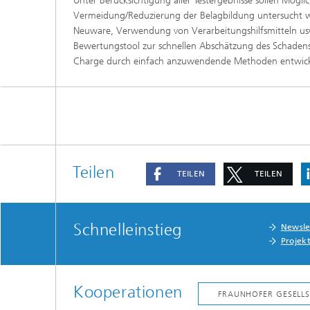
Unter Berücksichtigung aller Testergebnisse sollen Mögli
Vermeidung/Reduzierung der Belagbildung untersucht w
Neuware, Verwendung von Verarbeitungshilfsmitteln usw.
Bewertungstool zur schnellen Abschätzung des Schaden
Charge durch einfach anzuwendende Methoden entwick
Teilen
TEILEN
TEILEN
Schnelleinstieg
Newsle
Projek
Kooperationen