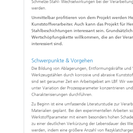
Schmelze-Stahl- Wechselwirkungen bei der Verarbeitu
werden.
Unmittelbar profitieren von dem Projekt werden He
Kunststoffverarbeiter. Auch kann das Projekt für Her
Stahlbeschichtungen interessant sein. Grundsätzlich
Wertschöpfungskette willkommen, die an der Vera
interessiert sind.
Schwerpunkte & Vorgehen
Die Bildung von Ablagerungen, Entformungskräfte und V
Werkzeugstählen durch korrosive und abrasive Kunststo
sind seit geraumer Zeit ein Arbeitsgebiet am LBF. Wir w
unter Variation der Prozessparameter konzentrieren und
Charakterisierungen durchführen.
Zu Beginn ist eine umfassende Literaturstudie zur Verar
Materialien geplant. Bei den experimentellen Arbeiten so
Werkstoffparameter mit einem besonders hohen Schadens
zu einer deutlichen Verkürzung der Lebensdauer des Werk
werden, indem eine größere Anzahl von Rezyklatchargen g