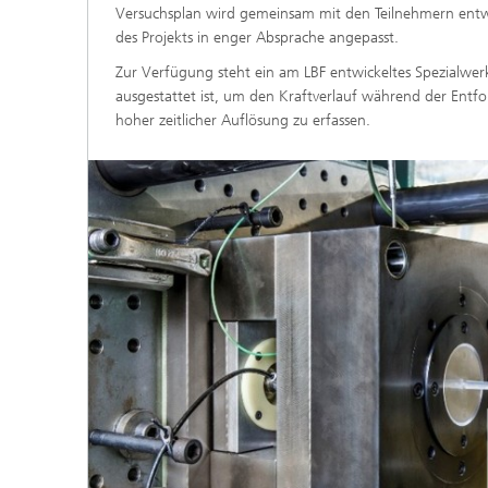
Versuchsplan wird gemeinsam mit den Teilnehmern entwi
des Projekts in enger Absprache angepasst.
Zur Verfügung steht ein am LBF entwickeltes Spezialwe
ausgestattet ist, um den Kraftverlauf während der Entf
hoher zeitlicher Auflösung zu erfassen.