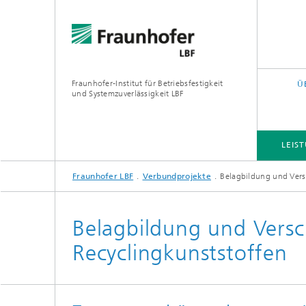
Fraunhofer-Institut für Betriebsfestigkeit
Ü
und Systemzuverlässigkeit LBF
LEIS
Fraunhofer LBF
Verbundprojekte
Belagbildung und Versc
LEISTUNGS- UND FORSCHUNGSFELDER
PROJEKTE
QUERSCHNITTS- UND FOKUSTHEMEN
Belagbildung und Versc
Recyclingkunststoffen