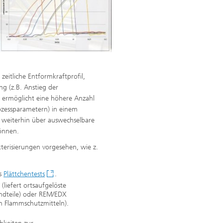
eitliche Entformkraftprofil,
g (z.B. Anstieg der
m ermöglicht eine höhere Anzahl
ozessparametern) in einem
 weiterhin über auswechselbare
önnen.
terisierungen vorgesehen, wie z.
es
Plättchentests
.
liefert ortsaufgelöste
andteile) oder REM/EDX
in Flammschutzmitteln).