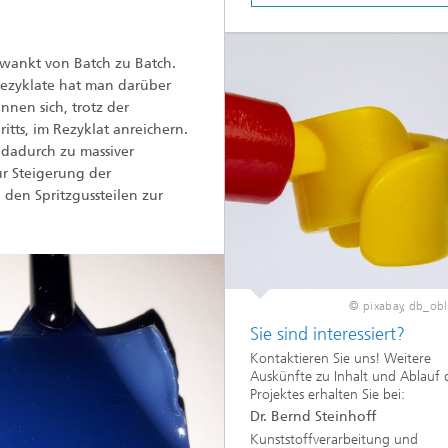
wankt von Batch zu Batch.
Rezyklate hat man darüber
nen sich, trotz der
itts, im Rezyklat anreichern.
 dadurch zu massiver
r Steigerung der
 den Spritzgussteilen zur
© pixabay, db_obl
Sie sind interessiert?
Kontaktieren Sie uns! Weitere
Auskünfte zu Inhalt und Ablauf 
Projektes erhalten Sie bei:
Dr. Bernd Steinhoff
Kunststoffverarbeitung und