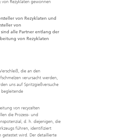
ng von Rezyklaten gewonnen
rsteller von Rezyklaten und
steller von
 sind alle Partner entlang der
rbeitung von Rezyklaten
erschleiß, die an den
ffschmelzen verursacht werden,
erden uns auf Spritzgießversuche
 begleitende
beitung von recycelten
llen die Prozess- und
potenzial, d. h. diejenigen, die
zeugs führen, identifiziert
etestet wird. Der detaillierte