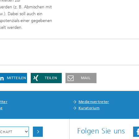
chkeiten zur
erden (z. B. Abmischen mit
). Dabei soll auch ein
spotenzials einer gegebenen
elt werden.
MITTEILEN
TEILEN
MAIL
tter
Medienvertreter
te
Kuratorium
Folgen Sie uns