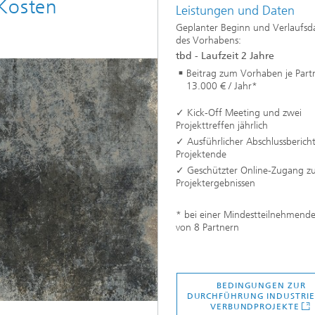
Kosten
Leistungen und Daten
Geplanter Beginn und Verlaufsd
des Vorhabens:
tbd - Laufzeit 2 Jahre
Beitrag zum Vorhaben je Part
13.000 € / Jahr*
✓
Kick-Off Meeting und zwei
Projekttreffen jährlich
✓
Ausführlicher Abschlussberich
Projektende
✓
Geschützter Online-Zugang z
Projektergebnissen
* bei einer Mindestteilnehmend
von 8 Partnern
BEDINGUNGEN ZUR
DURCHFÜHRUNG INDUSTRIE
VERBUNDPROJEKTE