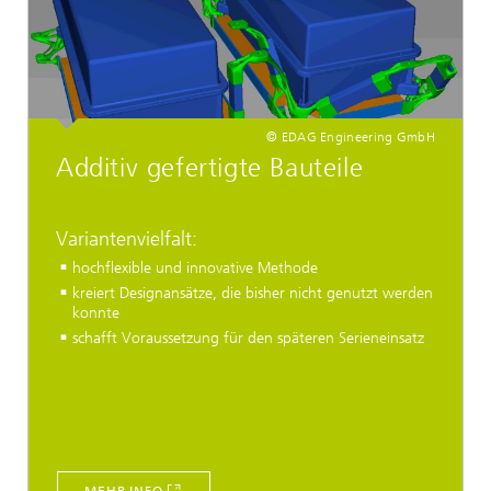
© EDAG Engineering GmbH
Additiv gefertigte Bauteile
Variantenvielfalt:
hochflexible und innovative Methode
kreiert Designansätze, die bisher nicht genutzt werden
konnte
schafft Voraussetzung für den späteren Serieneinsatz