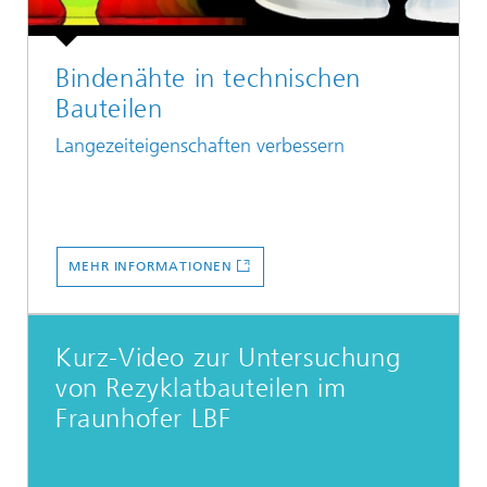
Bindenähte in technischen
Bauteilen
Langezeiteigenschaften verbessern
MEHR INFORMATIONEN
Kurz-Video zur Untersuchung
von Rezyklatbauteilen im
Fraunhofer LBF