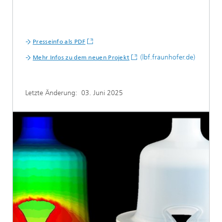
Presseinfo als PDF
(lbf.fraunhofer.de)
Mehr Infos zu dem neuen Projekt
Letzte Änderung:
03. Juni 2025