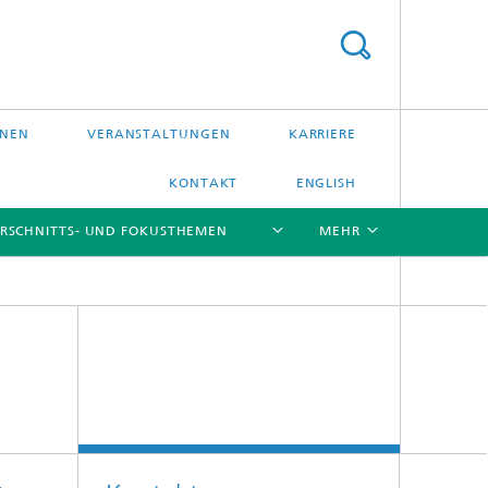
ONEN
VERANSTALTUNGEN
KARRIERE
KONTAKT
ENGLISH
RSCHNITTS- UND FOKUSTHEMEN
MEHR
[X]
[X]
[X]