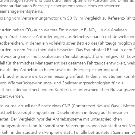
idfahrzeugen (LKW und Bus) durch eine optimierte Auswahl und Dimensio
iederaufladbaren Energiespeichersystems sowie eines verbesserten
giemanagementsystems,
sizing vom Verbrennungsmotor um 50 % im Vergleich zu Referenz-Fahr
wurden neben CO
auch weitere Emissionen, z.B. NO
, in die Analysen
2
x
gen. Auch spezielle Anforderungen aus Betriebsszenarien mit Umweltzone
adtbereichen, in denen ein vollelektrischer Betrieb des Fahrzeugs möglich s
urden in dem Projekt simulativ bewertet. Das Fraunhofer LBF hat in dem P
Entwicklung einer multi-skalierbaren Simulationsplattform mitgewirkt. Es 
ell für thermisches Management des gesamten Fahrzeugs entwickelt, welc
isläufe der Antriebsmaschinen sowie der Energiespeicherung und
rbraucher sowie die Kabinenheizung umfasst. In den Simulationen konnt
 von Wärmerückgewinnungs- und Speicherungstechnologien für die
effizienz demonstriert und im Kontext der unterschiedlichen Nutzungsszen
iziert werden.
in wurde virtuell der Einsatz eines CNG (Compressed Natural Gas) – Motor
 aktuell bevorzugt eingesetzten Dieselmotoren in Bezug auf Emissionen
rtet. Der Vergleich hybrider Antriebssysteme mit unterschiedlichen
nungsmotoren fand für spezifische Fahrzeugmissionen wie städtischer Ve
rkehr in der städtischen Peripherie statt. Für alle betrachteten Szenarien 