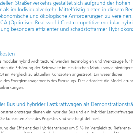
ziellen Straßenverkehrs gestaltet sich aufgrund der hohen
ls im Individualverkehr. Mittelfristig bieten in diesem Ber
 ökonomische und ökologische Anforderungen zu vereinen.
RCA (Optimised Real-world Cost-competitive modular hybr
klung besonders effizienter und schadstoffarmer Hybridkon
bskosten
e modular hybrid Architecture) werden Technologien und Werkzeuge für 
rden die Erhöhung der Reichweite im elektrischen Modus sowie niedrigere
O) im Vergleich zu aktuellen Konzepten angestrebt. Ein wesentlicher
se des Energiemanagements des Fahrzeugs. Dies erfordert die Modellierung
hselwirkungen.
der Bus und hybrider Lastkraftwagen als Demonstrationstr
onstrationsträger dienen ein hybrider Bus und ein hybrider Lastkraftwage
Die konkreten Ziele des Projektes sind wie folgt definiert:
ung der Effizienz des Hybridantriebes um 5 % im Vergleich zu Referenz-