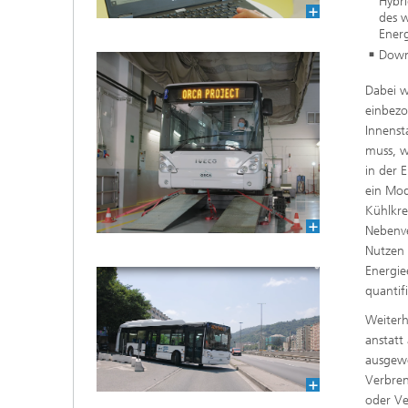
Hybr
des w
Ener
Down
Dabei 
einbezo
Innenst
muss, w
in der 
ein Mod
Kühlkre
Nebenve
Nutzen
Energie
quantif
Weiterh
anstatt
ausgewe
Verbren
oder Ve