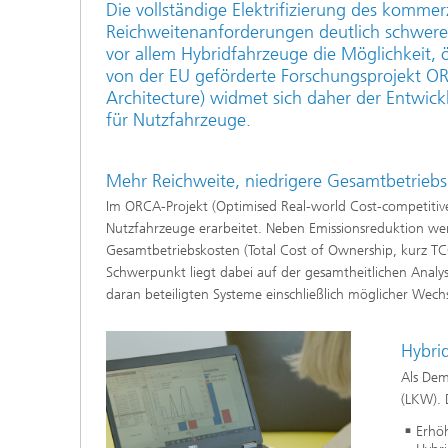
Die vollständige Elektrifizierung des kommer
Reichweitenanforderungen deutlich schwerer a
vor allem Hybridfahrzeuge die Möglichkeit,
von der EU geförderte Forschungsprojekt O
Architecture) widmet sich daher der Entwic
für Nutzfahrzeuge.
Mehr Reichweite, niedrigere Gesamtbetrie
Im ORCA-Projekt (Optimised Real-world Cost-competitiv
Nutzfahrzeuge erarbeitet. Neben Emissionsreduktion we
Gesamtbetriebskosten (Total Cost of Ownership, kurz TC
Schwerpunkt liegt dabei auf der gesamtheitlichen Analy
daran beteiligten Systeme einschließlich möglicher Wec
Hybri
Als Dem
(LKW). 
Erhöh