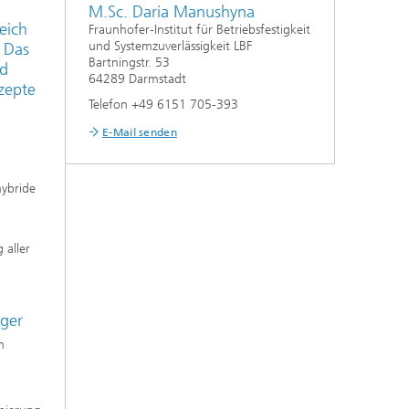
M.Sc. Daria Manushyna
eich
Fraunhofer-Institut für Betriebsfestigkeit
und Systemzuverlässigkeit LBF
 Das
Bartningstr. 53
id
64289 Darmstadt
zepte
Telefon +49 6151 705-393
E-Mail senden
hybride
 aller
äger
n