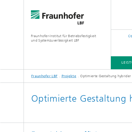
Fraunhofer-Institut für Betriebsfestigkeit
Ü
und Systemzuverlässigkeit LBF
LEIS
Fraunhofer LBF
Projekte
Optimierte Gestaltung hybrider
LEISTUNGS- UND FORSCHUNGSFELDER
PROJEKTE
QUERSCHNITTS- UND FOKUSTHEMEN
Optimierte Gestaltung 