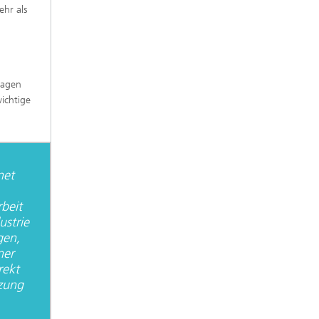
hr als
wagen
ichtige
net
beit
ustrie
gen,
ner
rekt
zung