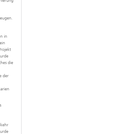
nierung
zeugen.
n in
ein
rojekt
wurde
hes die
e der
arien
s
rkehr
wurde