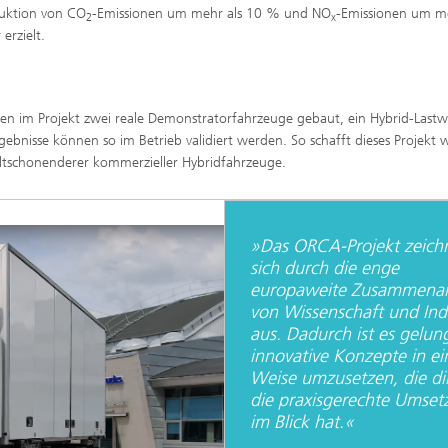
uktion von CO
-Emissionen um mehr als 10 % und NO
-Emissionen um me
2
x
rzielt.
den im Projekt zwei reale Demonstratorfahrzeuge gebaut, ein Hybrid-Last
bnisse können so im Betrieb validiert werden. So schafft dieses Projekt w
ltschonenderer kommerzieller Hybridfahrzeuge.
»Das ORCA-Projekt zeich
sich durch die enge
europaweite Zusammenar
von Wissenschaft und Ind
aus. Dadurch ist es gelun
innovative Konzepte in ei
Weise umzusetzen, die di
die praxisgerechte Umset
im Blick hat.«