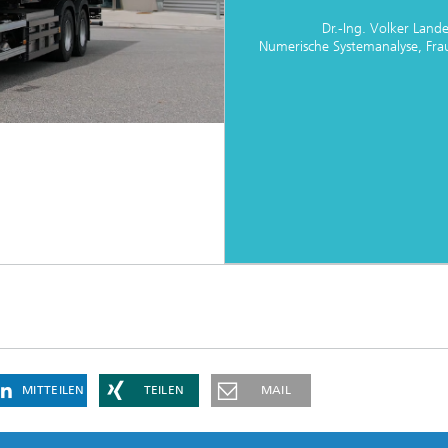
Dr.-Ing. Volker Land
Numerische Systemanalyse, Fra
MITTEILEN
TEILEN
MAIL