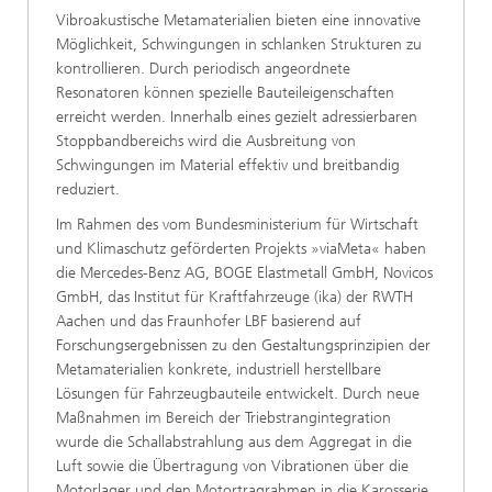
Vibroakustische Metamaterialien bieten eine innovative
Möglichkeit, Schwingungen in schlanken Strukturen zu
kontrollieren. Durch periodisch angeordnete
Resonatoren können spezielle Bauteileigenschaften
erreicht werden. Innerhalb eines gezielt adressierbaren
Stoppbandbereichs wird die Ausbreitung von
Schwingungen im Material effektiv und breitbandig
reduziert.
Im Rahmen des vom Bundesministerium für Wirtschaft
und Klimaschutz geförderten Projekts »viaMeta« haben
die Mercedes-Benz AG, BOGE Elastmetall GmbH, Novicos
GmbH, das Institut für Kraftfahrzeuge (ika) der RWTH
Aachen und das Fraunhofer LBF basierend auf
Forschungsergebnissen zu den Gestaltungsprinzipien der
Metamaterialien konkrete, industriell herstellbare
Lösungen für Fahrzeugbauteile entwickelt. Durch neue
Maßnahmen im Bereich der Triebstrangintegration
wurde die Schallabstrahlung aus dem Aggregat in die
Luft sowie die Übertragung von Vibrationen über die
Motorlager und den Motortragrahmen in die Karosserie