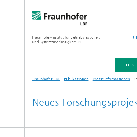
Fraunhofer-Institut für Betriebsfestigkeit
Ü
und Systemzuverlässigkeit LBF
LEIS
Fraunhofer LBF
Publikationen
Presseinformationen
L
LEISTUNGS- UND FORSCHUNGSFELDER
PROJEKTE
QUERSCHNITTS- UND FOKUSTHEMEN
Neues Forschungsproje