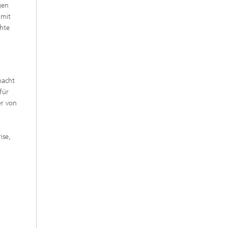
gen
 mit
chte
macht
für
er von
ise,