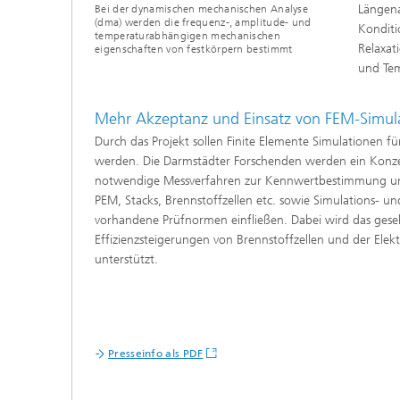
Längena
Bei der dynamischen mechanischen Analyse
(dma) werden die frequenz-, amplitude- und
Konditi
temperaturabhängigen mechanischen
Relaxat
eigenschaften von festkörpern bestimmt
und Tem
Mehr Akzeptanz und Einsatz von FEM-Simu
Durch das Projekt sollen Finite Elemente Simulationen
werden. Die Darmstädter Forschenden werden ein Konze
notwendige Messverfahren zur Kennwertbestimmung und zu
PEM, Stacks, Brennstoffzellen etc. sowie Simulations- un
vorhandene Prüfnormen einfließen. Dabei wird das gesell
Effizienzsteigerungen von Brennstoffzellen und der Elekt
unterstützt.
Presseinfo als PDF