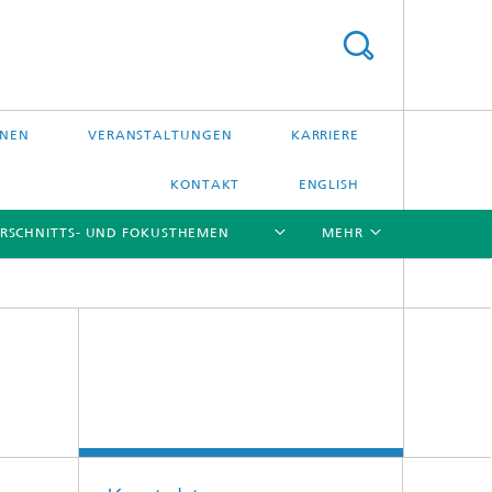
ONEN
VERANSTALTUNGEN
KARRIERE
KONTAKT
ENGLISH
RSCHNITTS- UND FOKUSTHEMEN
MEHR
[X]
[X]
[X]