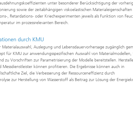
usdehnungskoeffizienten unter besonderer Berücksichtigung der vorheri
onierung sowie der zeitabhängigen viskoelastischen Materialeigenschaften
ions-, Retardations- oder Kriechexperimenten jeweils als Funktion von Feu
peratur im prozessrelevanten Bereich.
lationen durch KMU
 für Materialauswahl, Auslegung und Lebensdauervorhersage zugänglich ge
pt für KMU zur anwendungsspezifischen Auswahl von Materialmodellen, 
 Vorschriften zur Parametrisierung der Modelle bereitstellen. Herstell
d Messdienstleister können profitieren. Die Ergebnisse können auch in
schaftliche Ziel, die Verbesserung der Ressourceneffizienz durch
rolyse zur Herstellung von Wasserstoff als Beitrag zur Lösung der Energiekr