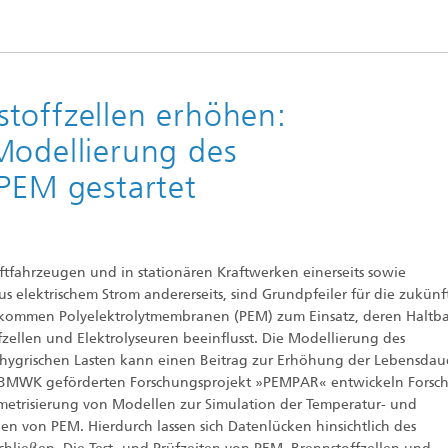
toffzellen erhöhen:
Modellierung des
 PEM gestartet
aftfahrzeugen und in stationären Kraftwerken einerseits sowie
us elektrischem Strom andererseits, sind Grundpfeiler für die zukünf
n kommen Polyelektrolytmembranen (PEM) zum Einsatz, deren Haltba
zellen und Elektrolyseuren beeinflusst. Die Modellierung des
 hygrischen Lasten kann einen Beitrag zur Erhöhung der Lebensdau
des BMWK geförderten Forschungsprojekt »PEMPAR« entwickeln Forsc
metrisierung von Modellen zur Simulation der Temperatur- und
 von PEM. Hierdurch lassen sich Datenlücken hinsichtlich des