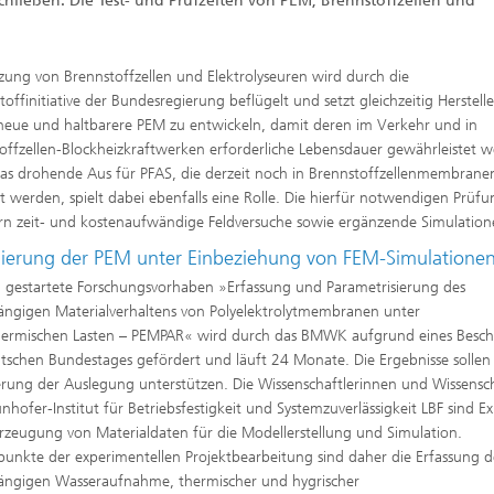
schließen. Die Test- und Prüfzeiten von PEM, Brennstoffzellen und
zung von Brennstoffzellen und Elektrolyseuren wird durch die
toffinitiative der Bundesregierung beflügelt und setzt gleichzeitig Herstell
neue und haltbarere PEM zu entwickeln, damit deren im Verkehr und in
offzellen-Blockheizkraftwerken erforderliche Lebensdauer gewährleistet 
as drohende Aus für PFAS, die derzeit noch in Brennstoffzellenmembrane
t werden, spielt dabei ebenfalls eine Rolle. Die hierfür notwendigen Prüf
rn zeit- und kostenaufwändige Feldversuche sowie ergänzende Simulation
ierung der PEM unter Einbeziehung von FEM-Simulatione
 gestartete Forschungsvorhaben »Erfassung und Parametrisierung des
ängigen Materialverhaltens von Polyelektrolytmembranen unter
ermischen Lasten – PEMPAR« wird durch das BMWK aufgrund eines Besch
tschen Bundestages gefördert und läuft 24 Monate. Die Ergebnisse sollen
rung der Auslegung unterstützen. Die Wissenschaftlerinnen und Wissensch
nhofer-Institut für Betriebsfestigkeit und Systemzuverlässigkeit LBF sind E
Erzeugung von Materialdaten für die Modellerstellung und Simulation.
unkte der experimentellen Projektbearbeitung sind daher die Erfassung d
ängigen Wasseraufnahme, thermischer und hygrischer