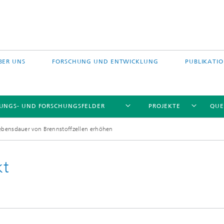
BER UNS
FORSCHUNG UND ENTWICKLUNG
PUBLIKATI
TUNGS- UND FORSCHUNGSFELDER
PROJEKTE
QUE
ebensdauer von Brennstoffzellen erhöhen
kt