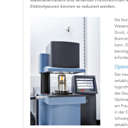
Materialverhaltens und fehlender Prüfvorschriften 
Elektrolyseuren können so reduziert werden.
Die Nut
Wassers
Druck, 
Brennst
kann. D
benötig
erforde
Optim
Das neu
zeitabh
hygroth
des Deu
Optimie
am Frau
in der 
Schwerp
zeitabh