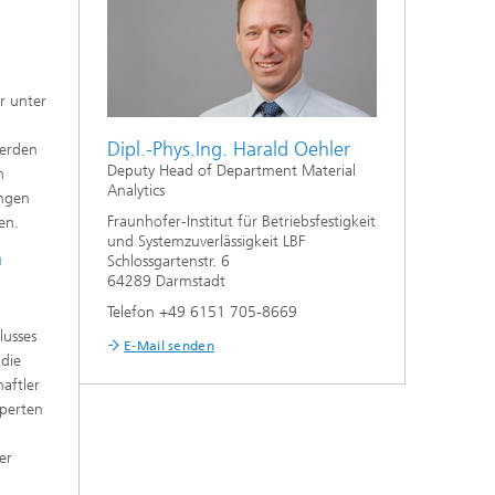
er unter
Dipl.-Phys.Ing. Harald Oehler
werden
Deputy Head of Department Material
n
Analytics
ungen
Fraunhofer-Institut für Betriebsfestigkeit
en.
und Systemzuverlässigkeit LBF
n
Schlossgartenstr. 6
64289 Darmstadt
Telefon +49 6151 705-8669
lusses
E-Mail senden
 die
aftler
xperten
er