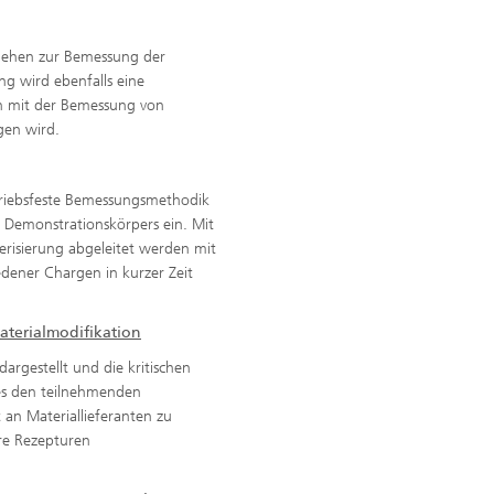
gehen zur Bemessung der
g wird ebenfalls eine
ch mit der Bemessung von
gen wird.
etriebsfeste Bemessungsmethodik
 Demonstrationskörpers ein. Mit
terisierung abgeleitet werden mit
edener Chargen in kurzer Zeit
aterialmodifikation
argestellt und die kritischen
es den teilnehmenden
an Materiallieferanten zu
re Rezepturen