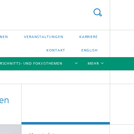
ONEN
VERANSTALTUNGEN
KARRIERE
KONTAKT
ENGLISH
RSCHNITTS- UND FOKUSTHEMEN
MEHR
[X]
[X]
[X]
hen