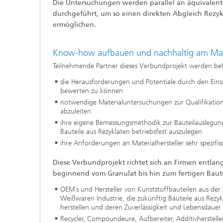
Die Untersuchungen werden parallel an äquivalen
durchgeführt, um so einen direkten Abgleich Rezy
ermöglichen.
Know-how aufbauen und nachhaltig am Ma
Teilnehmende Partner dieses Verbundprojekt werden bef
die Herausforderungen und Potentiale durch den Eins
bewerten zu können
notwendige Materialuntersuchungen zur Qualifikation
abzuleiten
ihre eigene Bemessungsmethodik zur Bauteilauslegun
Bauteile aus Rezyklaten betriebsfest auszulegen
ihre Anforderungen an Materialhersteller sehr spezifi
Diese Verbundprojekt richtet sich an Firmen entla
beginnend vom Granulat bis hin zum fertigen Baute
OEM´s und Hersteller von Kunststoffbauteilen aus de
Weißwaren Industrie, die zukünftig Bauteile aus Rezy
herstellen und deren Zuverlässigkeit und Lebensdauer 
Recycler, Compoundeure, Aufbereiter, Additivhersteller