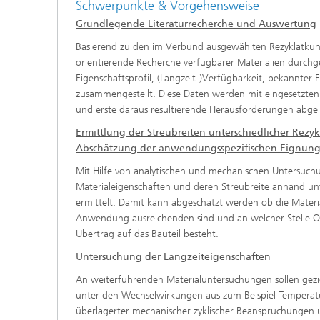
Schwerpunkte & Vorgehensweise
Grundlegende Literaturrecherche und Auswertung
Basierend zu den im Verbund ausgewählten Rezyklatkuns
orientierende Recherche verfügbarer Materialien durch
Eigenschaftsprofil, (Langzeit-)Verfügbarkeit, bekannte
zusammengestellt. Diese Daten werden mit eingesetzte
und erste daraus resultierende Herausforderungen abgele
Ermittlung der Streubreiten unterschiedlicher Rezy
Abschätzung der anwendungsspezifischen Eignun
Mit Hilfe von analytischen und mechanischen Untersuchu
Materialeigenschaften und deren Streubreite anhand unt
ermittelt. Damit kann abgeschätzt werden ob die Materia
Anwendung ausreichenden sind und an welcher Stelle O
Übertrag auf das Bauteil besteht.
Untersuchung der Langzeiteigenschaften
An weiterführenden Materialuntersuchungen sollen gezie
unter den Wechselwirkungen aus zum Beispiel Tempera
überlagerter mechanischer zyklischer Beanspruchungen 