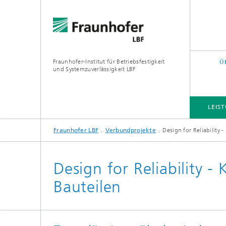
Fraunhofer-Institut für Betriebsfestigkeit
Ü
und Systemzuverlässigkeit LBF
LEIS
Fraunhofer LBF
Verbundprojekte
Design for Reliability 
LEISTUNGS- UND FORSCHUNGSFELDER
PROJEKTE
QUERSCHNITTS- UND FOKUSTHEMEN
Design for Reliability -
Bauteilen