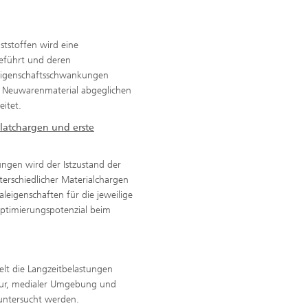
tstoffen wird eine
geführt und deren
r Eigenschaftsschwankungen
n Neuwarenmaterial abgeglichen
itet.
klatchargen und erste
g
ngen wird der Istzustand der
erschiedlicher Materialchargen
leigenschaften für die jeweilige
ptimierungspotenzial beim
lt die Langzeitbelastungen
tur, medialer Umgebung und
untersucht werden.