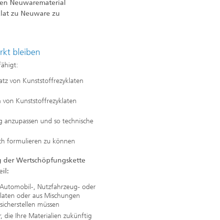
ten Neuwarematerial
klat zu Neuware zu
rkt bleiben
ähigt:
atz von Kunststoffrezyklaten
 von Kunststoffrezyklaten
g anzupassen und so technische
sch formulieren zu können
ng der Wertschöpfungskette
il:
r Automobil-, Nutzfahrzeug- oder
klaten oder aus Mischungen
sicherstellen müssen
, die Ihre Materialien zukünftig