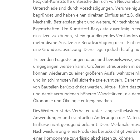
Rezyklat-Kunststoffe unterscheiden sich von Neuwarekuns
Unterschiede sind durch Vorschädigungen, Verunreinig
begründet und haben einen direkten Einfluss auf z.B. die
Mechanik, Betriebsfestigkeit und weitere, für technische
Eigenschaften. Um Kunststoff-Rezyklate zuverlässig in
einsetzen zu können, ist ein grundlegendes Verständni
methodische Ansätze zur Berücksichtigung dieser Einflu
eine Grundvoraussetzung. Diese liegen jedoch häufig nur
Treibenden Fragestellungen dabei sind beispielsweise,
umgegangen werden kann. Größeren Streubreiten in d
können wiederum zu einer größeren Ausfallwahrscheinli
und im schlimmsten Fall sicherheitsrelevant sein. Daher
von Bauteilen berücksichtigt werden. Aktuell führt das 
und damit verbundenen höheren Wandstärken, die dem 
Ökonomie und Ökologie entgegenwirken.
Des Weiteren ist das Verhalten unter Langezeitbelastun
Anwendungen und eventuellen Änderungen des Material
Einflüsse nicht genügend bekannt. Diese Merkmale müs
Nachweisführung eines Produktes berücksichtigt werde
einer Komponente zuverlässig abschätzen zu können.