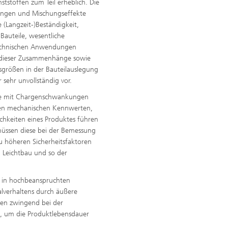
tstoffen zum Teil erheblich. Die
ungen und Mischungseffekte
 (Langzeit-)Beständigkeit,
 Bauteile, wesentliche
 technischen Anwendungen
s dieser Zusammenhänge sowie
ssgrößen in der Bauteilauslegung
 sehr unvollständig vor.
 wie mit Chargenschwankungen
en mechanischen Kennwerten,
chkeiten eines Produktes führen
 müssen diese bei der Bemessung
zu höheren Sicherheitsfaktoren
Leichtbau und so der
g in hochbeanspruchten
verhaltens durch äußere
sen zwingend bei der
n, um die Produktlebensdauer