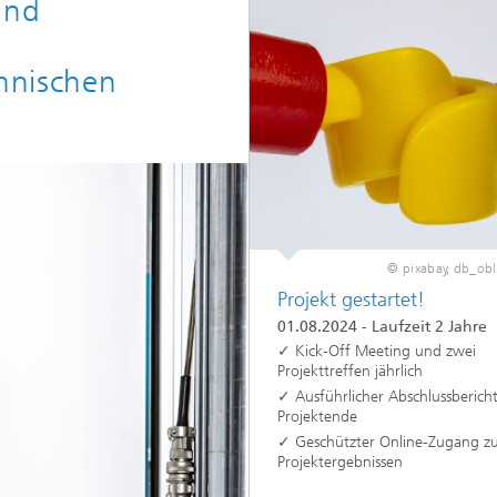
und
chnischen
© pixabay, db_obl
Projekt gestartet!
01.08.2024 - Laufzeit 2 Jahre
✓
Kick-Off Meeting und zwei
Projekttreffen jährlich
✓
Ausführlicher Abschlussberich
Projektende
✓
Geschützter Online-Zugang z
Projektergebnissen