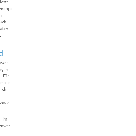
ichte
Energie
en
auch
daten
er
.
nd
neuer
ng in
. Für
er die
lich
 sowie
e: Im
zenwert
u