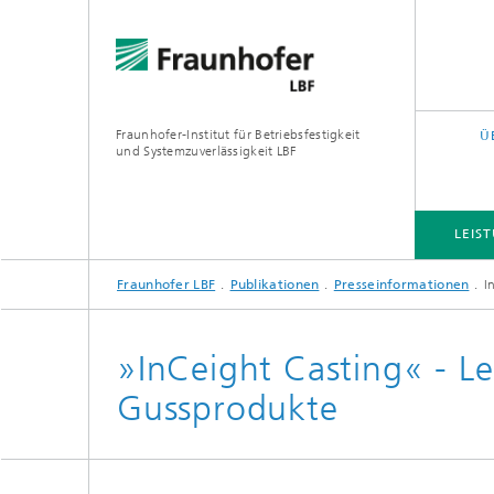
Fraunhofer-Institut für Betriebsfestigkeit
Ü
und Systemzuverlässigkeit LBF
LEIS
Fraunhofer LBF
Publikationen
Presseinformationen
I
LEISTUNGS- UND FORSCHUNGSFELDER
PROJEKTE
QUERSCHNITTS- UND FOKUSTHEMEN
»InCeight Casting« - Le
Gussprodukte