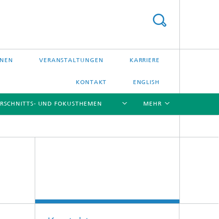
ONEN
VERANSTALTUNGEN
KARRIERE
KONTAKT
ENGLISH
RSCHNITTS- UND FOKUSTHEMEN
MEHR
[X]
[X]
[X]