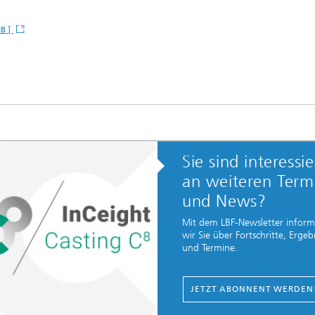
MB ]
Sie sind interessie
an weiteren Term
und News?
Mit dem LBF-Newsletter inform
wir Sie über Fortschritte, Ergeb
und Termine.
JETZT ABONNENT WERDEN