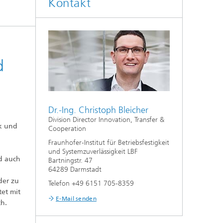
Kontakt
d
Dr.-Ing. Christoph Bleicher
Division Director Innovation, Transfer &
ik und
Cooperation
,
Fraunhofer-Institut für Betriebsfestigkeit
und Systemzuverlässigkeit LBF
nd auch
Bartningstr. 47
64289 Darmstadt
der zu
Telefon +49 6151 705-8359
tet mit
E-Mail senden
ch.