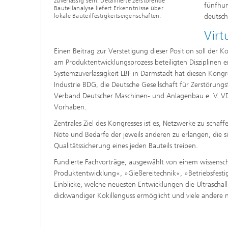
zuverlässig sein. Detaillierte zerstörende
fünfhun
Bauteilanalyse liefert Erkenntnisse über
lokale Bauteilfestigkeitseigenschaften.
deutsch
Virt
Einen Beitrag zur Verstetigung dieser Position soll der K
am Produktentwicklungsprozess beteiligten Disziplinen er
Systemzuverlässigkeit LBF in Darmstadt hat diesen Kongre
Industrie BDG, die Deutsche Gesellschaft für Zerstörungs
Verband Deutscher Maschinen- und Anlagenbau e. V. V
Vorhaben.
Zentrales Ziel des Kongresses ist es, Netzwerke zu schaf
Nöte und Bedarfe der jeweils anderen zu erlangen, die 
Qualitätssicherung eines jeden Bauteils treiben.
Fundierte Fachvorträge, ausgewählt von einem wissens
Produktentwicklung«, »Gießereitechnik«, »Betriebsfesti
Einblicke, welche neuesten Entwicklungen die Ultraschal
dickwandiger Kokillenguss ermöglicht und viele andere n