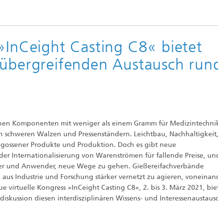
»InCeight Casting C8« bietet
hübergreifenden Austausch run
kleinen Komponenten mit weniger als einem Gramm für Medizintechn
n schweren Walzen und Pressenständern. Leichtbau, Nachhaltigkeit
gegossener Produkte und Produktion. Doch es gibt neue
der Internationalisierung von Warenströmen für fallende Preise, u
eßer und Anwender, neue Wege zu gehen. Gießereifachverbände
aus Industrie und Forschung stärker vernetzt zu agieren, voneinan
 virtuelle Kongress »InCeight Casting C8«, 2. bis 3. März 2021, bie
skussion diesen interdisziplinären Wissens- und Interessenaustaus