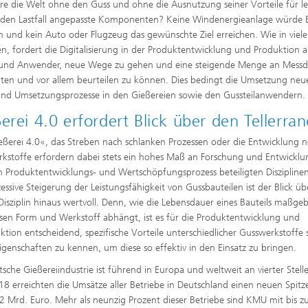
e die Welt ohne den Guss und ohne die Ausnutzung seiner Vorteile für le
den Lastfall angepasste Komponenten? Keine Windenergieanlage würde 
 und kein Auto oder Flugzeug das gewünschte Ziel erreichen. Wie in viel
n, fordert die Digitalisierung in der Produktentwicklung und Produktion 
 und Anwender, neue Wege zu gehen und eine steigende Menge an Mess
iten und vor allem beurteilen zu können. Dies bedingt die Umsetzung neu
nd Umsetzungsprozesse in den Gießereien sowie den Gussteilanwendern
erei 4.0 erfordert Blick über den Tellerra
eßerei 4.0«, das Streben nach schlanken Prozessen oder die Entwicklung 
kstoffe erfordern dabei stets ein hohes Maß an Forschung und Entwicklu
m Produktentwicklungs- und Wertschöpfungsprozess beteiligten Disziplinen
zessive Steigerung der Leistungsfähigkeit von Gussbauteilen ist der Blick üb
Disziplin hinaus wertvoll. Denn, wie die Lebensdauer eines Bauteils maßgeb
sen Form und Werkstoff abhängt, ist es für die Produktentwicklung und
ktion entscheidend, spezifische Vorteile unterschiedlicher Gusswerkstoffe
igenschaften zu kennen, um diese so effektiv in den Einsatz zu bringen.
tsche Gießereiindustrie ist führend in Europa und weltweit an vierter Stell
18 erreichten die Umsätze aller Betriebe in Deutschland einen neuen Spit
2 Mrd. Euro. Mehr als neunzig Prozent dieser Betriebe sind KMU mit bis z