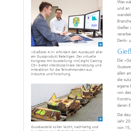
Was wär
und an 
wandeln
Branche
Gießer
verarbe
Denk- u
Gieß
»Gießerei 4.0« erfordert den Austausch aller
am Gussprodukt Beteiligen. Der virtuelle
Die »Gi
Kongress mit Ausstellung »InCeight Casting
C8« bietet interdisziplinäre Vernetzung und
Gusswer
Interaktion für die Teilnehmenden aus
allen a
Industrie und Forschung.
die suk
eigene 
von des
Konstru
deren E
Die deu
Jahr 20
Gussbauteile sollen leicht, nachhaltig und
von 15,