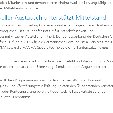
dert Mitarbeitern und demonstrieren eindrucksvoll die Leistungsfähigkeit
er Mittelstandsökonomie.
ueller Austausch unterstützt Mittelstand
ongress »InCeight Casting C8« liefern und einen zielgerichteten Austausch 
möglichen. Das Fraunhofer-Institut für Betriebsfestigkeit und
ss mit virtueller Ausstellung initiiert. Der Bundesverband der Deutschen G
freie Prüfung e.V. DGZfP, die Germanischer Lloyd Industrial Services GmbH,
DMA sowie die MAGMA Gießereitechnologie GmbH unterstützen dieses
fen, um über die eigene Disziplin hinaus ein Gefühl und Verständnis für Sor
sie bei der Konstruktion, Bemessung, Simulation, dem Abguss oder der
chaftlichen Programmausschuss, zu den Themen »Konstruktion und
gkeit« und »Zerstörungsfreie Prüfung« bieten den Teilnehmenden vertief
l- oder Röntgenprüfung bereithält oder welche Festigkeitssteigerungen
eueste Erkenntnisse.