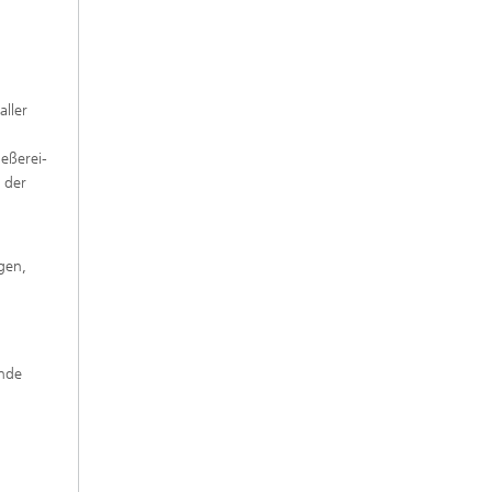
aller
ießerei-
 der
gen,
ende