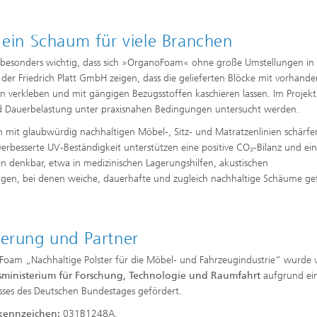
 ein Schaum für viele Branchen
ist besonders wichtig, dass sich »OrganoFoam« ohne große Umstellungen in
 der Friedrich Platt GmbH zeigen, dass die gelieferten Blöcke mit vorhand
n verkleben und mit gängigen Bezugsstoffen kaschieren lassen. Im Projekt
d Dauerbelastung unter praxisnahen Bedingungen untersucht werden.
n mit glaubwürdig nachhaltigen Möbel-, Sitz- und Matratzenlinien schärfe
erbesserte UV-Beständigkeit unterstützen eine positive CO₂-Bilanz und ei
 denkbar, etwa in medizinischen Lagerungshilfen, akustischen
, bei denen weiche, dauerhafte und zugleich nachhaltige Schäume ge
erung und Partner
oam „Nachhaltige Polster für die Möbel- und Fahrzeugindustrie“ wurde
ministerium für Forschung, Technologie und Raumfahrt
aufgrund ei
sses des Deutschen Bundestages gefördert.
kennzeichen:
031B1248A.