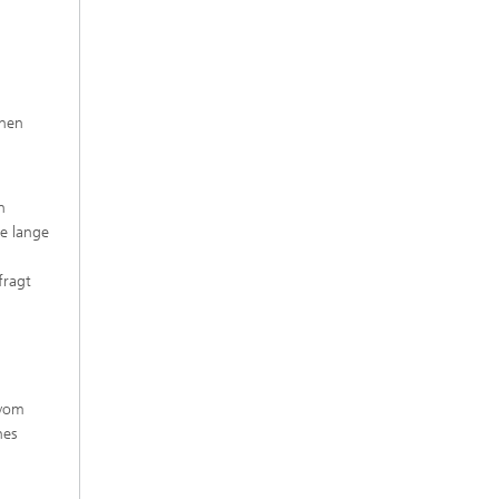
enen
n
ne lange
fragt
 vom
nes