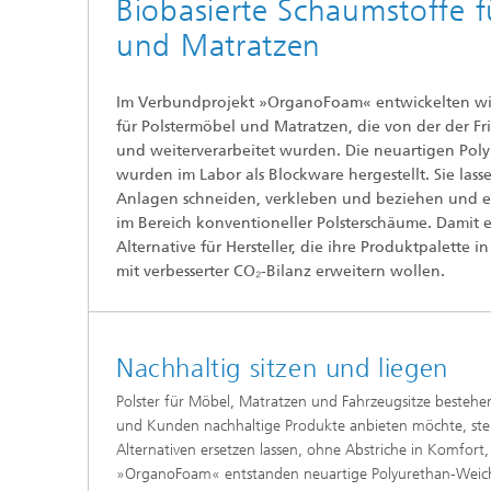
Biobasierte Schaumstoffe f
und Matratzen
Im Verbundprojekt »OrganoFoam« entwickelten wir
für Polstermöbel und Matratzen, die von der der Fr
und weiterverarbeitet wurden. Die neuartigen Po
wurden im Labor als Blockware hergestellt. Sie las
Anlagen schneiden, verkleben und beziehen und e
im Bereich konventioneller Polsterschäume. Damit 
Alternative für Hersteller, die ihre Produktpalette 
mit verbesserter CO₂-Bilanz erweitern wollen.
Nachhaltig sitzen und liegen
Polster für Möbel, Matratzen und Fahrzeugsitze besteh
und Kunden nachhaltige Produkte anbieten möchte, steh
Alternativen ersetzen lassen, ohne Abstriche in Komfor
»OrganoFoam« entstanden neuartige Polyurethan-Weichs