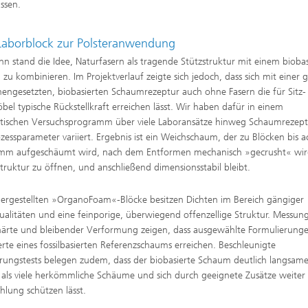
ssen.
aborblock zur Polsteranwendung
nn stand die Idee, Naturfasern als tragende Stützstruktur mit einem bioba
zu kombinieren. Im Projektverlauf zeigte sich jedoch, dass sich mit einer g
ngesetzten, biobasierten Schaumrezeptur auch ohne Fasern die für Sitz-
bel typische Rückstellkraft erreichen lässt. Wir haben dafür in einem
tischen Versuchsprogramm über viele Laboransätze hinweg Schaumrezep
zessparameter variiert. Ergebnis ist ein Weichschaum, der zu Blöcken bis a
amm aufgeschäumt wird, nach dem Entformen mechanisch »gecrusht« wi
lstruktur zu öffnen, und anschließend dimensionsstabil bleibt.
hergestellten »OrganoFoam«-Blöcke besitzen Dichten im Bereich gängiger
alitäten und eine feinporige, überwiegend offenzellige Struktur. Messun
ärte und bleibender Verformung zeigen, dass ausgewählte Formulierunge
te eines fossilbasierten Referenzschaums erreichen. Beschleunigte
rungstests belegen zudem, dass der biobasierte Schaum deutlich langsame
t als viele herkömmliche Schäume und sich durch geeignete Zusätze weiter
hlung schützen lässt.