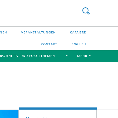
ONEN
VERANSTALTUNGEN
KARRIERE
KONTAKT
ENGLISH
RSCHNITTS- UND FOKUSTHEMEN
MEHR
[X]
[X]
[X]