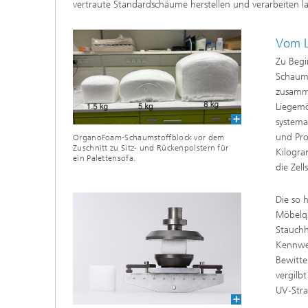
vertraute Standardschäume herstellen und verarbeiten la
Vom L
Zu Begi
Schaum 
zusamme
Liegemö
systema
und Pro
OrganoFoam-Schaumstoffblock vor dem
Zuschnitt zu Sitz- und Rückenpolstern für
Kilogr
ein Palettensofa.
die Zel
Die so 
Möbelqu
Stauchh
Kennwer
Bewitte
vergilb
UV-Stra