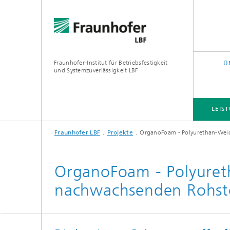
Fraunhofer-Institut für Betriebsfestigkeit
Ü
und Systemzuverlässigkeit LBF
LEIS
Fraunhofer LBF
Projekte
OrganoFoam - Polyurethan-Wei
LEISTUNGS- UND FORSCHUNGSFELDER
PROJEKTE
QUERSCHNITTS- UND FOKUSTHEMEN
OrganoFoam - Polyure
nachwachsenden Rohst