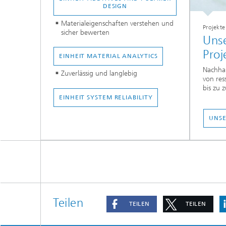
DESIGN
Materialeigenschaften verstehen und
Projekte
sicher bewerten
Uns
Proj
EINHEIT MATERIAL ANALYTIC
S
Nachhal
Zuverlässig und langlebig
von res
bis zu 
EINHEIT SYSTEM RELIABILIT
Y
UNSE
Teilen
TEILEN
TEILEN