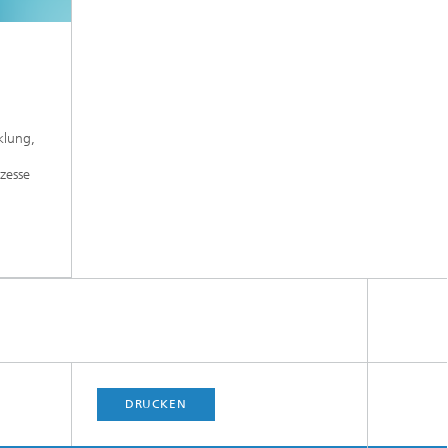
klung,
zesse
DRUCKEN