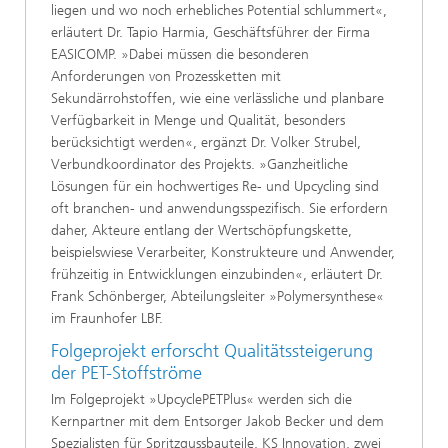
liegen und wo noch erhebliches Potential schlummert«,
erläutert Dr. Tapio Harmia, Geschäftsführer der Firma
EASICOMP. »Dabei müssen die besonderen
Anforderungen von Prozessketten mit
Sekundärrohstoffen, wie eine verlässliche und planbare
Verfügbarkeit in Menge und Qualität, besonders
berücksichtigt werden«, ergänzt Dr. Volker Strubel,
Verbundkoordinator des Projekts. »Ganzheitliche
Lösungen für ein hochwertiges Re- und Upcycling sind
oft branchen- und anwendungsspezifisch. Sie erfordern
daher, Akteure entlang der Wertschöpfungskette,
beispielswiese Verarbeiter, Konstrukteure und Anwender,
frühzeitig in Entwicklungen einzubinden«, erläutert Dr.
Frank Schönberger, Abteilungsleiter »Polymersynthese«
im Fraunhofer LBF.
Folgeprojekt erforscht Qualitätssteigerung
der PET-Stoffströme
Im Folgeprojekt »UpcyclePETPlus« werden sich die
Kernpartner mit dem Entsorger Jakob Becker und dem
Spezialisten für Spritzgussbauteile, KS Innovation, zwei