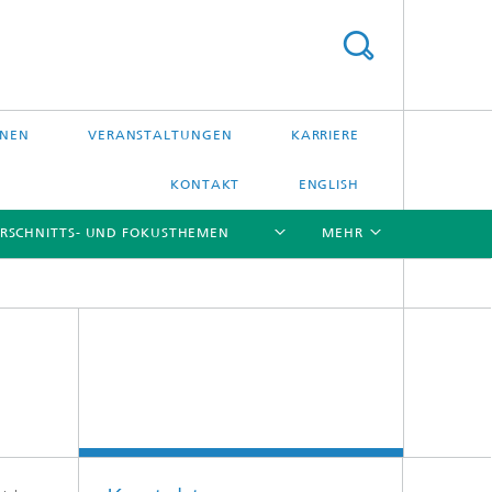
ONEN
VERANSTALTUNGEN
KARRIERE
KONTAKT
ENGLISH
RSCHNITTS- UND FOKUSTHEMEN
MEHR
[X]
[X]
[X]