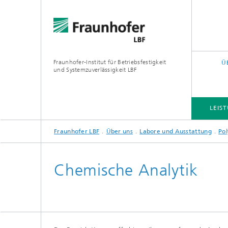
Fraunhofer-Institut für Betriebsfestigkeit
Ü
und Systemzuverlässigkeit LBF
LEIS
Fraunhofer LBF
Über uns
Labore und Ausstattung
Po
LEISTUNGS- UND FORSCHUNGSFELDER
PROJEKTE
QUERSCHNITTS- UND FOKUSTHEMEN
Chemische Analytik