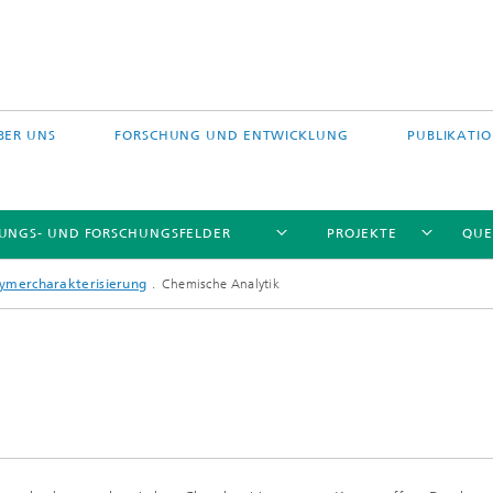
BER UNS
FORSCHUNG UND ENTWICKLUNG
PUBLIKATI
TUNGS- UND FORSCHUNGSFELDER
PROJEKTE
QUE
lymercharakterisierung
Chemische Analytik