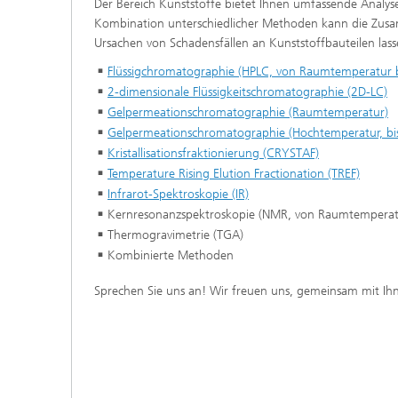
Der Bereich Kunststoffe bietet Ihnen umfassende Analy
Kombination unterschiedlicher Methoden kann die Zusa
Ursachen von Schadensfällen an Kunststoffbauteilen las
Flüssigchromatographie (HPLC, von Raumtemperatur b
2-dimensionale Flüssigkeitschromatographie (2D-LC)
Gelpermeationschromatographie (Raumtemperatur)
Gelpermeationschromatographie (Hochtemperatur, bi
Kristallisationsfraktionierung (CRYSTAF)
Temperature Rising Elution Fractionation (TREF)
Infrarot-Spektroskopie (IR)
Kernresonanzspektroskopie (NMR, von Raumtemperatu
Thermogravimetrie (TGA)
Kombinierte Methoden
Sprechen Sie uns an! Wir freuen uns, gemeinsam mit Ihn