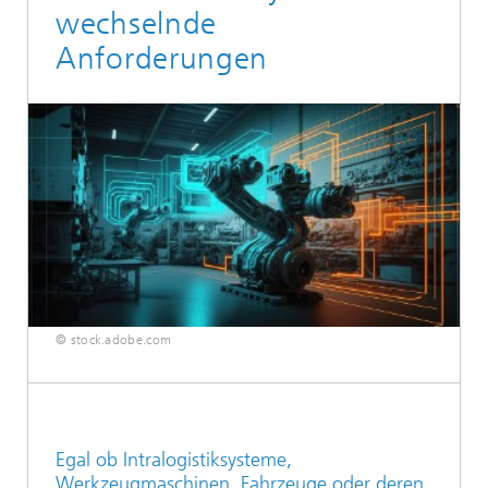
wechselnde
Anforderungen
© stock.adobe.com
Egal ob Intralogistiksysteme,
Werkzeugmaschinen, Fahrzeuge oder deren