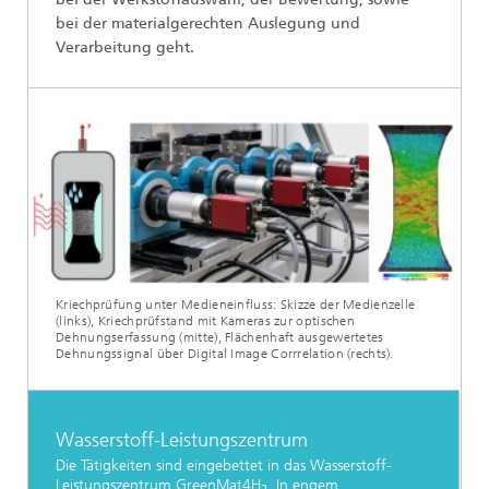
bei der materialgerechten Auslegung und
Verarbeitung geht.
Kriechprüfung unter Medieneinfluss: Skizze der Medienzelle
(links), Kriechprüfstand mit Kameras zur optischen
Dehnungserfassung (mitte), Flächenhaft ausgewertetes
Dehnungssignal über Digital Image Corrrelation (rechts).
Wasserstoff-Leistungszentrum
Die Tätigkeiten sind eingebettet in das Wasserstoff-
Leistungszentrum GreenMat4H
. In engem