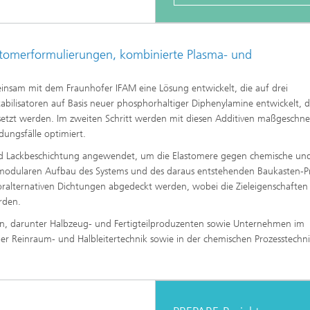
stomerformulierungen, kombinierte Plasma- und
nsam mit dem Fraunhofer IFAM eine Lösung entwickelt, die auf drei
bilisatoren auf Basis neuer phosphorhaltiger Diphenylamine entwickelt, d
esetzt werden. Im zweiten Schritt werden mit diesen Additiven maßgeschne
ungsfälle optimiert.
 und Lackbeschichtung angewendet, um die Elastomere gegen chemische un
n modularen Aufbau des Systems und des daraus entstehenden Baukasten-Pr
oralternativen Dichtungen abgedeckt werden, wobei die Zieleigenschaften
rden.
en, darunter Halbzeug- und Fertigteilproduzenten sowie Unternehmen im
er Reinraum- und Halbleitertechnik sowie in der chemischen Prozesstechn