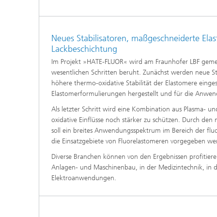
Neues Stabilisatoren, maßgeschneiderte Ela
Lackbeschichtung
Im Projekt »HATE-FLUOR« wird am Fraunhofer LBF gemei
wesentlichen Schritten beruht. Zunächst werden neue Sta
höhere thermo-oxidative Stabilität der Elastomere eing
Elastomerformulierungen hergestellt und für die Anwend
Als letzter Schritt wird eine Kombination aus Plasma-
oxidative Einflüsse noch stärker zu schützen. Durch de
soll ein breites Anwendungsspektrum im Bereich der flu
die Einsatzgebiete von Fluorelastomeren vorgegeben we
Diverse Branchen können von den Ergebnissen profitier
Anlagen- und Maschinenbau, in der Medizintechnik, in d
Elektroanwendungen.