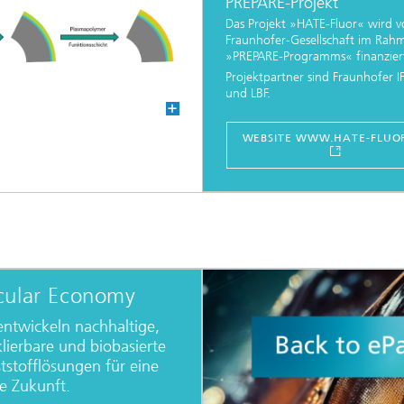
PREPARE-Projekt
Das Projekt »HATE-Fluor« wird v
Fraunhofer-Gesellschaft im Rah
»PREPARE-Programms« finanzier
Projektpartner sind Fraunhofer 
und LBF.
...
WEBSITE WWW.HATE-FLUO
cular Economy
entwickeln nachhaltige,
klierbare und biobasierte
tstofflösungen für eine
e Zukunft.