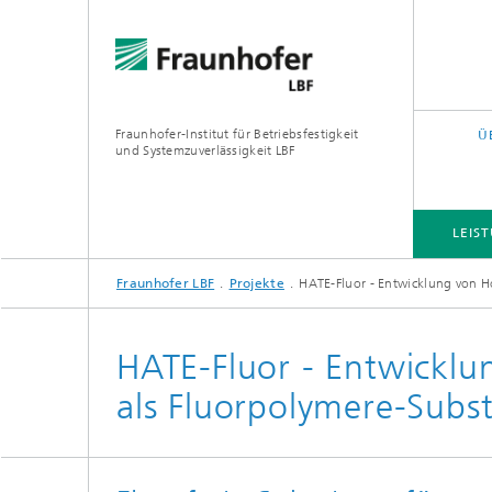
Fraunhofer-Institut für Betriebsfestigkeit
Ü
und Systemzuverlässigkeit LBF
LEIS
Fraunhofer LBF
Projekte
HATE-Fluor - Entwicklung von H
LEISTUNGS- UND FORSCHUNGSFELDER
PROJEKTE
QUERSCHNITTS- UND FOKUSTHEMEN
HATE-Fluor - Entwicklu
als Fluorpolymere-Subst