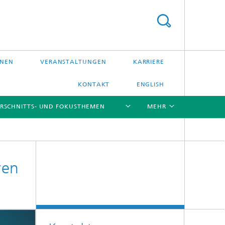
ONEN
VERANSTALTUNGEN
KARRIERE
KONTAKT
ENGLISH
RSCHNITTS- UND FOKUSTHEMEN
MEHR
[X]
[X]
[X]
ren