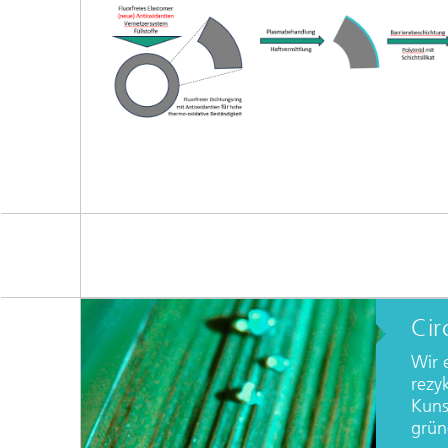
Cir
Wir 
rezy
Kuns
grün