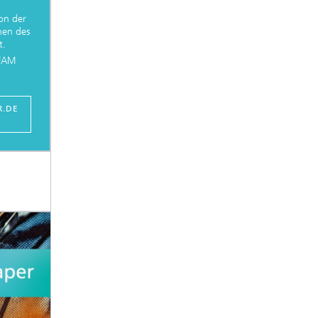
on der
men des
t.
IFAM
R.DE