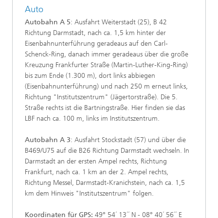
Auto
Autobahn A 5
: Ausfahrt Weiterstadt (25), B 42
Richtung Darmstadt, nach ca. 1,5 km hinter der
Eisenbahnunterführung geradeaus auf den Carl-
Schenck-Ring, danach immer geradeaus über die große
Kreuzung Frankfurter Straße (Martin-Luther-King-Ring)
bis zum Ende (1.300 m), dort links abbiegen
(Eisenbahnunterführung) und nach 250 m erneut links,
Richtung "Institutszentrum" (Jägertorstraße). Die 5.
Straße rechts ist die Bartningstraße. Hier finden sie das
LBF nach ca. 100 m, links im Institutszentrum.
Autobahn A 3
: Ausfahrt Stockstadt (57) und über die
B469/U75 auf die B26 Richtung Darmstadt wechseln. In
Darmstadt an der ersten Ampel rechts, Richtung
Frankfurt, nach ca. 1 km an der 2. Ampel rechts,
Richtung Messel, Darmstadt-Kranichstein, nach ca. 1,5
km dem Hinweis "Institutszentrum" folgen.
Koordinaten für GPS:
49° 54´ 13´´ N - 08° 40´ 56´´ E