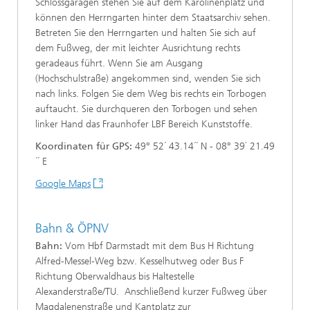
Schlossgaragen stehen Sie auf dem Karolinenplatz und
können den Herrngarten hinter dem Staatsarchiv sehen.
Betreten Sie den Herrngarten und halten Sie sich auf
dem Fußweg, der mit leichter Ausrichtung rechts
geradeaus führt. Wenn Sie am Ausgang
(Hochschulstraße) angekommen sind, wenden Sie sich
nach links. Folgen Sie dem Weg bis rechts ein Torbogen
auftaucht. Sie durchqueren den Torbogen und sehen
linker Hand das Fraunhofer LBF Bereich Kunststoffe.
Koordinaten für GPS:
49° 52´ 43.14´´ N - 08° 39` 21.49
´´ E
Google Maps
Bahn & ÖPNV
Bahn:
Vom Hbf Darmstadt mit dem Bus H Richtung
Alfred-Messel-Weg bzw. Kesselhutweg oder Bus F
Richtung Oberwaldhaus bis Haltestelle
Alexanderstraße/TU. Anschließend kurzer Fußweg über
Magdalenenstraße und Kantplatz zur