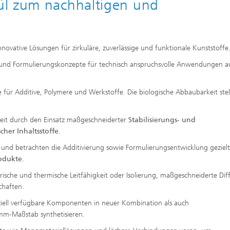
ül zum nachhaltigen und
novative Lösungen für zirkuläre, zuverlässige und funktionale Kunststoffe
- und Formulierungskonzepte für technisch anspruchsvolle Anwendungen a
e
für Additive, Polymere und Werkstoffe. Die biologische Abbaubarkeit stel
rheit durch den Einsatz maßgeschneiderter
Stabilisierungs- und
scher Inhaltsstoffe
.
 und betrachten die Additivierung sowie Formulierungsentwicklung gezielt
rodukte
.
trische und thermische Leitfähigkeit oder Isolierung, maßgeschneiderte Dif
nschaften.
ell verfügbare Komponenten in neuer Kombination als auch
amm-Maßstab synthetisieren.