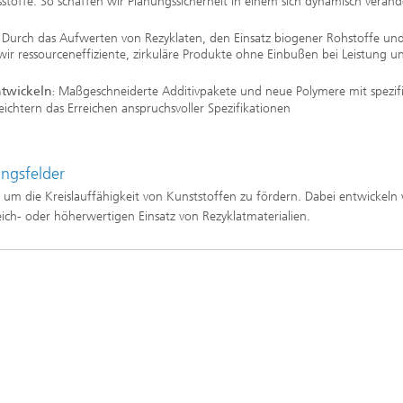
tsstoffe. So schaffen wir Planungssicherheit in einem sich dynamisch verän
Durch das Aufwerten von Rezyklaten, den Einsatz biogener Rohstoffe un
r ressourceneffiziente, zirkuläre Produkte ohne Einbußen bei Leistung u
ntwickeln
Maßgeschneiderte Additivpakete und neue Polymere mit spezif
:
chtern das Erreichen anspruchsvoller Spezifikationen
ungsfelder
, um die Kreislauffähigkeit von Kunststoffen zu fördern. Dabei entwickeln 
eich- oder höherwertigen Einsatz von Rezyklatmaterialien.