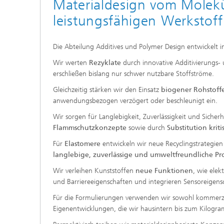
Materialdesign vom Molek
leistungsfähigen Werkstoff
Die Abteilung Additives und Polymer Design entwickelt in
Wir werten
Rezyklate
durch innovative Additivierungs
erschließen bislang nur schwer nutzbare Stoffströme.
Gleichzeitig stärken wir den Einsatz
biogener Rohstoff
anwendungsbezogen verzögert oder beschleunigt ein.
Wir sorgen für Langlebigkeit, Zuverlässigkeit und Siche
Flammschutzkonzepte
sowie durch
Substitution kriti
Für
Elastomere
entwickeln wir neue Recyclingstrategien
langlebige, zuverlässige und umweltfreundliche P
Wir verleihen Kunststoffen
neue Funktionen
, wie elek
und Barriereeigenschaften und integrieren Sensoreige
Für die Formulierungen verwenden wir sowohl kommerzi
Eigenentwicklungen, die wir hausintern bis zum Kilogr