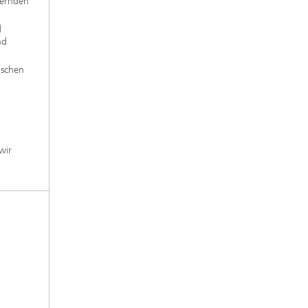
dernden
d
nd
ischen
wir