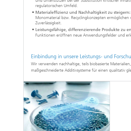
und unterstützen bei der Substitution kritischer Inhal
regulatorischen Umfeld.
Materialeffizienz und Nachhaltigkeit zu steigern:
Monomaterial bzw. Recyclingkonzepten ermöglichen wi
Zuverlässigkeit.
Leistungsfähige, differenzierende Produkte zu e
Funktionen eröffnen neue Anwendungsfelder und erlei
Einbindung in unsere Leistungs- und Forsch
Wir verwenden nachhaltige, teils biobasierte Materialien
maßgeschneiderte Additivsysteme für einen qualitativ gl