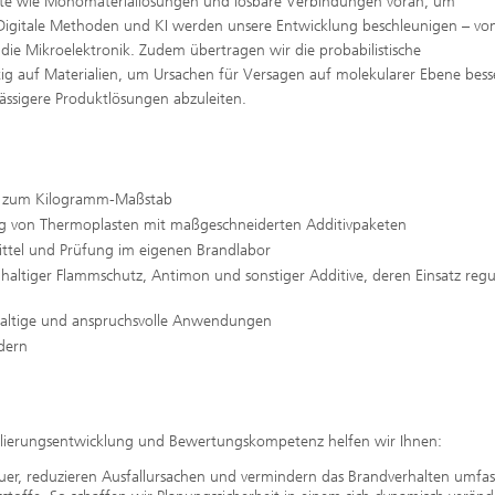
zepte wie Monomateriallösungen und lösbare Verbindungen voran, um
 Digitale Methoden und KI werden unsere Entwicklung beschleunigen – vo
die Mikroelektronik. Zudem übertragen wir die probabilistische
stig auf Materialien, um Ursachen für Versagen auf molekularer Ebene bess
ässigere Produktlösungen abzuleiten.
is zum Kilogramm-Maßstab
ng von Thermoplasten mit maßgeschneiderten Additivpaketen
ittel und Prüfung im eigenen Brandlabor
enhaltiger Flammschutz, Antimon und sonstiger Additive, deren Einsatz regul
haltige und anspruchsvolle Anwendungen
dern
ierungsentwicklung und Bewertungskompetenz helfen wir Ihnen:
uer, reduzieren Ausfallursachen und vermindern das Brandverhalten umfa