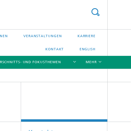
ONEN
VERANSTALTUNGEN
KARRIERE
KONTAKT
ENGLISH
RSCHNITTS- UND FOKUSTHEMEN
MEHR
[X]
[X]
[X]