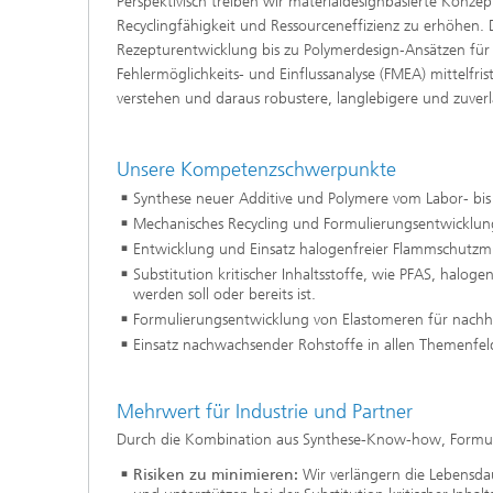
Perspektivisch treiben wir materialdesignbasierte Kon
Recyclingfähigkeit und Ressourceneffizienz zu erhöhen.
Rezepturentwicklung bis zu Polymerdesign‑Ansätzen für 
Fehlermöglichkeits- und Einflussanalyse (FMEA) mittelfri
verstehen und daraus robustere, langlebigere und zuverl
Unsere Kompetenzschwerpunkte
Synthese neuer Additive und Polymere vom Labor- b
Mechanisches Recycling und Formulierungsentwicklu
Entwicklung und Einsatz halogenfreier Flammschutzm
Substitution kritischer Inhaltsstoffe, wie PFAS, halog
werden soll oder bereits ist.
Formulierungsentwicklung von Elastomeren für nach
Einsatz nachwachsender Rohstoffe in allen Themenfel
Mehrwert für Industrie und Partner
Durch die Kombination aus Synthese-Know-how, Formul
Risiken zu minimieren:
Wir verlängern die Lebensda