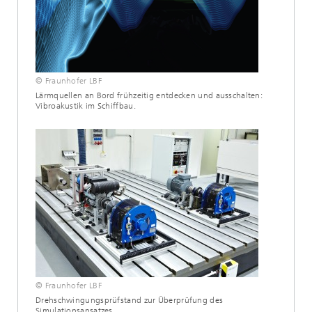
© Fraunhofer LBF
Lärmquellen an Bord frühzeitig entdecken und ausschalten:
Vibroakustik im Schiffbau.
© Fraunhofer LBF
Drehschwingungsprüfstand zur Überprüfung des
Simulationsansatzes.