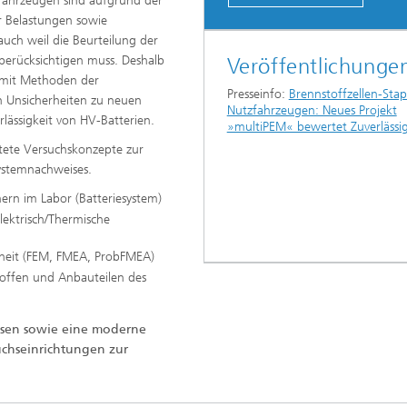
 Fahrzeugen sind aufgrund der
r Belastungen sowie
ch weil die Beurteilung der
berücksichtigen muss. Deshalb
Veröffentlichunge
 mit Methoden der
Presseinfo:
Brennstoffzellen-Stap
n Unsicherheiten zu neuen
Nutzfahrzeugen: Neues Projekt
ässigkeit von HV-Batterien.
»multiPEM« bewertet Zuverlässig
tete Versuchskonzepte zur
Systemnachweises.
hern im Labor (Batteriesystem)
lektrisch/Thermische
rheit (FEM, FMEA, ProbFMEA)
offen und Anbauteilen des
ssen sowie eine moderne
uchseinrichtungen zur