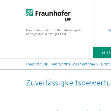
Fraunhofer-Institut für Betriebsfestigkeit
Ü
und Systemzuverlässigkeit LBF
LEIS
Fraunhofer LBF
Querschnitts- und Fokusthemen
Elektr
LEISTUNGS- UND FORSCHUNGSFELDER
PROJEKTE
QUERSCHNITTS- UND FOKUSTHEMEN
Zuverlässigkeitsbewert