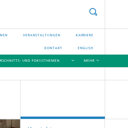
ONEN
VERANSTALTUNGEN
KARRIERE
KONTAKT
ENGLISH
RSCHNITTS- UND FOKUSTHEMEN
MEHR
[X]
[X]
[X]