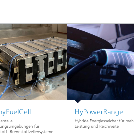
hyFuelCell
HyPowerRange
entelle
Hybride Energiespeicher für meh
erungsumgebungen für
Leistung und Reichweite
toff- Brennstoffzellensysteme