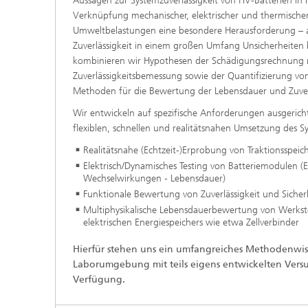
Aussagen zur Systemzuverlässigkeit von HV-Batterien in
Verknüpfung mechanischer, elektrischer und thermische
Umweltbelastungen eine besondere Herausforderung – au
Zuverlässigkeit in einem großen Umfang Unsicherheiten 
kombinieren wir Hypothesen der Schädigungsrechnung
Zuverlässigkeitsbemessung sowie der Quantifizierung vo
Methoden für die Bewertung der Lebensdauer und Zuverl
Wir entwickeln auf spezifische Anforderungen ausgerich
flexiblen, schnellen und realitätsnahen Umsetzung des 
Realitätsnahe (Echtzeit-)Erprobung von Traktionsspeic
Elektrisch/Dynamisches Testing von Batteriemodulen (E
Wechselwirkungen - Lebensdauer)
Funktionale Bewertung von Zuverlässigkeit und Siche
Multiphysikalische Lebensdauerbewertung von Werkst
elektrischen Energiespeichers wie etwa Zellverbinder
Hierfür stehen uns ein umfangreiches Methodenwi
Laborumgebung mit teils eigens entwickelten Vers
Verfügung.