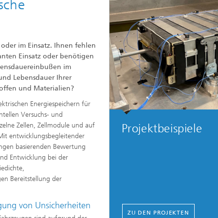
ische
 oder im Einsatz. Ihnen fehlen
anten Einsatz oder benötigen
ebensdauereinbußen im
 und Lebensdauer Ihrer
offen und Materialien?
ektrischen Energiespeichern für
tellen Versuchs- und
zelne Zellen, Zellmodule und auf
Projektbeispiele
Mit entwicklungsbegleitender
gungen basierenden Bewertung
und Entwicklung bei der
iedichte,
en Bereitstellung der
igung von Unsicherheiten
ZU DEN PROJEKTEN