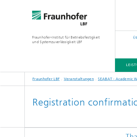
Fraunhofer-Institut für Betriebsfestigkeit
Ü
und Systemzuverlässigkeit LBF
LEIS
Fraunhofer LBF
Veranstaltungen
SEABAT - Academic 
LEISTUNGS- UND FORSCHUNGSFELDER
PROJEKTE
QUERSCHNITTS- UND FOKUSTHEMEN
Registration confirmati
Tha