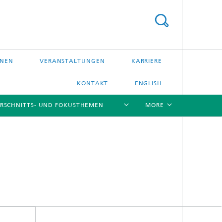
ONEN
VERANSTALTUNGEN
KARRIERE
KONTAKT
ENGLISH
RSCHNITTS- UND FOKUSTHEMEN
MORE
[X]
[X]
[X]