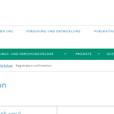
BER UNS
FORSCHUNG UND ENTWICKLUNG
PUBLIKATI
TUNGS- UND FORSCHUNGSFELDER
PROJEKTE
QUE
Workshop
Registration confirmation
on
nk you!