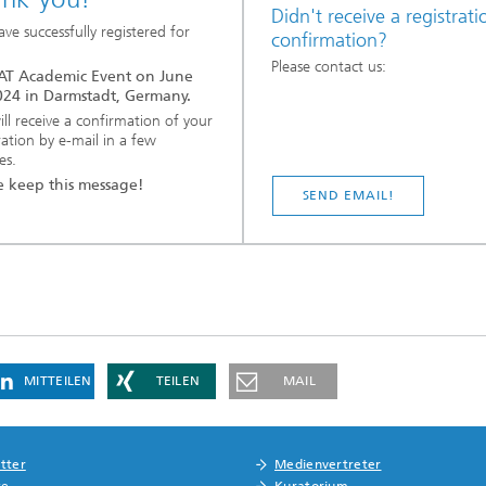
Didn't receive a registrati
ve successfully registered for
confirmation?
Please contact us:
AT Academic Event on June
024 in Darmstadt, Germany.
ll receive a confirmation of your
ration by e-mail in a few
es.
e keep this message!
SEND EMAIL!
MITTEILEN
TEILEN
MAIL
tter
Medienvertreter