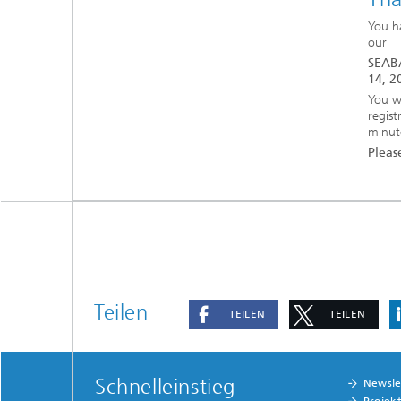
You ha
our
SEAB
14, 2
You wi
regist
minut
Pleas
Teilen
TEILEN
TEILEN
Schnelleinstieg
Newsle