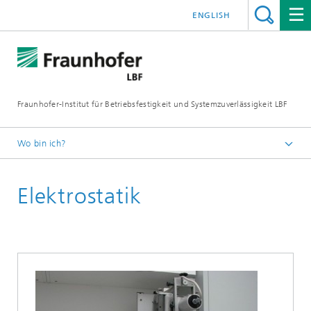
ENGLISH
Fraunhofer-Institut für Betriebsfestigkeit und Systemzuverlässigkeit LBF
Wo bin ich?
Fraunhofer LBF
Elektrostatik
Über uns
Labore und Ausstattung
Polymercharakterisierung
Physikalische Methoden